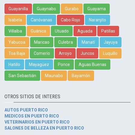
Guayanilla
Guaynabo
Gurabo
Guayama
Isabela
Canóvanas
Cabo Rojo
Naranjito
Villalba
Guánica
Utuado
Aguada
Patillas
Yabucoa
Maricao
Culebra
Manatí
Jayuya
Toa Baja
Comerío
Arroyo
Juncos
Luquillo
Hatillo
Mayagüez
Ponce
Aguas Buenas
San Sebastián
Maunabo
Bayamón
OTROS SITIOS DE INTERES
AUTOS PUERTO RICO
MEDICOS EN PUERTO RICO
VETERINARIOS EN PUERTO RICO
SALONES DE BELLEZA EN PUERTO RICO