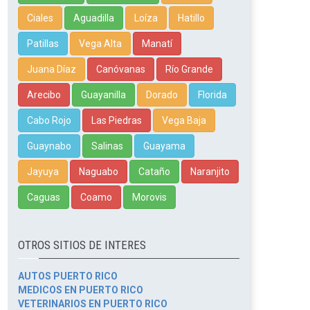
Ciales
Aguadilla
Loíza
Hatillo
Patillas
Vega Alta
Manatí
Juana Díaz
Canóvanas
Río Grande
Arecibo
Guayanilla
Dorado
Florida
Cabo Rojo
Las Piedras
Vega Baja
Guaynabo
Salinas
Guayama
Jayuya
Naguabo
Cataño
Naranjito
Caguas
Coamo
Morovis
OTROS SITIOS DE INTERES
AUTOS PUERTO RICO
MEDICOS EN PUERTO RICO
VETERINARIOS EN PUERTO RICO