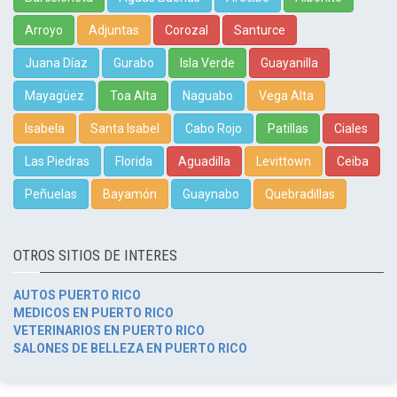
Arroyo
Adjuntas
Corozal
Santurce
Juana Díaz
Gurabo
Isla Verde
Guayanilla
Mayagüez
Toa Alta
Naguabo
Vega Alta
Isabela
Santa Isabel
Cabo Rojo
Patillas
Ciales
Las Piedras
Florida
Aguadilla
Levittown
Ceiba
Peñuelas
Bayamón
Guaynabo
Quebradillas
OTROS SITIOS DE INTERES
AUTOS PUERTO RICO
MEDICOS EN PUERTO RICO
VETERINARIOS EN PUERTO RICO
SALONES DE BELLEZA EN PUERTO RICO