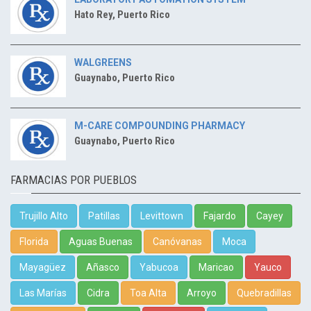
Hato Rey, Puerto Rico
WALGREENS
Guaynabo, Puerto Rico
M-CARE COMPOUNDING PHARMACY
Guaynabo, Puerto Rico
FARMACIAS POR PUEBLOS
Trujillo Alto
Patillas
Levittown
Fajardo
Cayey
Florida
Aguas Buenas
Canóvanas
Moca
Mayagüez
Añasco
Yabucoa
Maricao
Yauco
Las Marías
Cidra
Toa Alta
Arroyo
Quebradillas