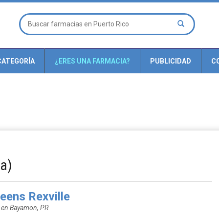
CATEGORÍA
¿ERES UNA FARMACIA?
PUBLICIDAD
C
ia)
eens Rexville
a en Bayamon, PR