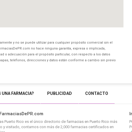
amente y no se puede utilizar para cualquier propósito comercial sin el
rmaciasDePR.com no hace ninguna garantía, expresa o implicada,
ad o adecuación para el propósito particular, con respecto a los datos
mapas, teléfonos, direcciones y datos están conforme a cambio sin previo
S UNA FARMACIA?
PUBLICIDAD
CONTACTO
 FarmaciasDePR.com
I
as Puerto Rico
es el único directorio de
farmacias en Puerto Rico
más
P
 y visitado, contamos con más de 2,000 farmacias certificados en
P