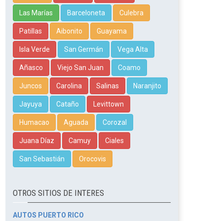
Las Marías
Barceloneta
Culebra
Patillas
Aibonito
Guayama
Isla Verde
San Germán
Vega Alta
Añasco
Viejo San Juan
Coamo
Juncos
Carolina
Salinas
Naranjito
Jayuya
Cataño
Levittown
Humacao
Aguada
Corozal
Juana Díaz
Camuy
Ciales
San Sebastián
Orocovis
OTROS SITIOS DE INTERES
AUTOS PUERTO RICO