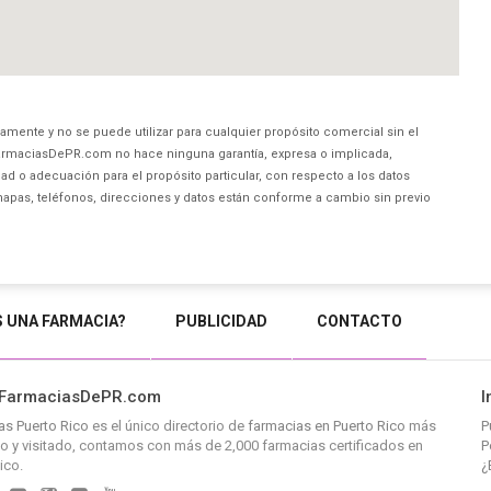
amente y no se puede utilizar para cualquier propósito comercial sin el
rmaciasDePR.com no hace ninguna garantía, expresa o implicada,
ad o adecuación para el propósito particular, con respecto a los datos
mapas, teléfonos, direcciones y datos están conforme a cambio sin previo
S UNA FARMACIA?
PUBLICIDAD
CONTACTO
 FarmaciasDePR.com
I
as Puerto Rico
es el único directorio de
farmacias en Puerto Rico
más
P
 y visitado, contamos con más de 2,000 farmacias certificados en
P
ico.
¿