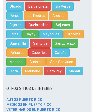
Utuado
Barceloneta
Isla Verde
Ponce
Las Piedras
Arecibo
Fajardo
Quebradillas
Adjuntas
Lares
Cayey
Mayagüez
Orocovis
Guayanilla
Santurce
San Lorenzo
Peñuelas
Cabo Rojo
Cataño
Maricao
Guánica
Viejo San Juan
Cidra
Maunabo
Hato Rey
Manatí
OTROS SITIOS DE INTERES
AUTOS PUERTO RICO
MEDICOS EN PUERTO RICO
VETERINARIOS EN PUERTO RICO