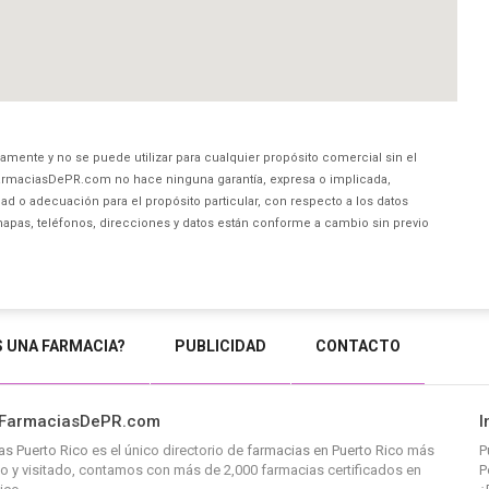
amente y no se puede utilizar para cualquier propósito comercial sin el
rmaciasDePR.com no hace ninguna garantía, expresa o implicada,
ad o adecuación para el propósito particular, con respecto a los datos
mapas, teléfonos, direcciones y datos están conforme a cambio sin previo
S UNA FARMACIA?
PUBLICIDAD
CONTACTO
 FarmaciasDePR.com
I
as Puerto Rico
es el único directorio de
farmacias en Puerto Rico
más
P
 y visitado, contamos con más de 2,000 farmacias certificados en
P