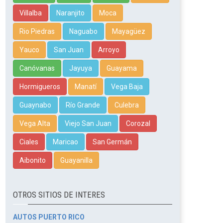
Villalba
Naranjito
Moca
Rio Piedras
Naguabo
Mayagüez
Yauco
San Juan
Arroyo
Canóvanas
Jayuya
Guayama
Hormigueros
Manatí
Vega Baja
Guaynabo
Río Grande
Culebra
Vega Alta
Viejo San Juan
Corozal
Ciales
Maricao
San Germán
Aibonito
Guayanilla
OTROS SITIOS DE INTERES
AUTOS PUERTO RICO