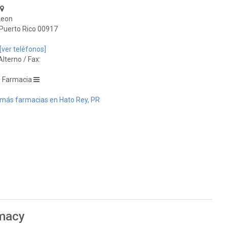
Leon
 Puerto Rico 00917
[ver teléfonos]
lterno / Fax:
: Farmacia
más farmacias en Hato Rey, PR
rmacy