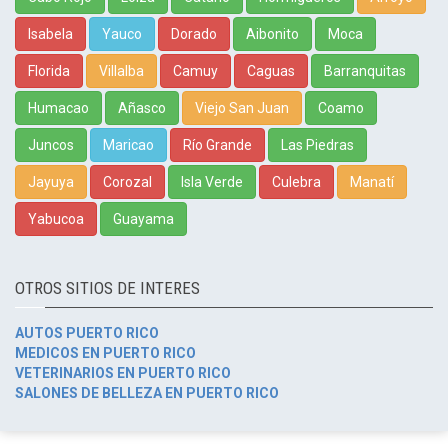
Isabela
Yauco
Dorado
Aibonito
Moca
Florida
Villalba
Camuy
Caguas
Barranquitas
Humacao
Añasco
Viejo San Juan
Coamo
Juncos
Maricao
Río Grande
Las Piedras
Jayuya
Corozal
Isla Verde
Culebra
Manatí
Yabucoa
Guayama
OTROS SITIOS DE INTERES
AUTOS PUERTO RICO
MEDICOS EN PUERTO RICO
VETERINARIOS EN PUERTO RICO
SALONES DE BELLEZA EN PUERTO RICO