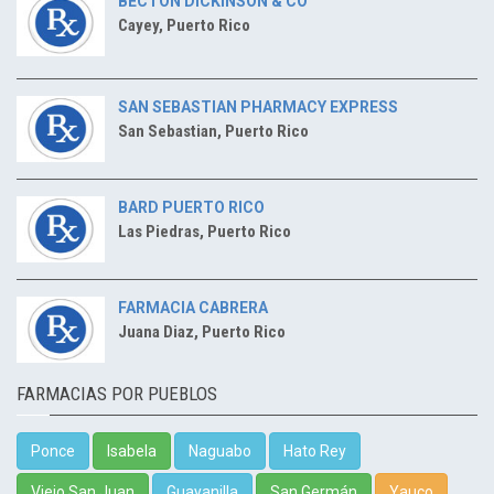
BECTON DICKINSON & CO
Cayey, Puerto Rico
SAN SEBASTIAN PHARMACY EXPRESS
San Sebastian, Puerto Rico
BARD PUERTO RICO
Las Piedras, Puerto Rico
FARMACIA CABRERA
Juana Diaz, Puerto Rico
FARMACIAS POR PUEBLOS
Ponce
Isabela
Naguabo
Hato Rey
Viejo San Juan
Guayanilla
San Germán
Yauco