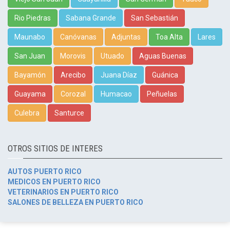
Rio Piedras
Sabana Grande
San Sebastián
Maunabo
Canóvanas
Adjuntas
Toa Alta
Lares
San Juan
Morovis
Utuado
Aguas Buenas
Bayamón
Arecibo
Juana Díaz
Guánica
Guayama
Corozal
Humacao
Peñuelas
Culebra
Santurce
OTROS SITIOS DE INTERES
AUTOS PUERTO RICO
MEDICOS EN PUERTO RICO
VETERINARIOS EN PUERTO RICO
SALONES DE BELLEZA EN PUERTO RICO