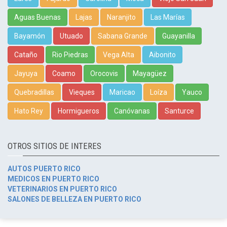
Aguas Buenas
Lajas
Naranjito
Las Marías
Bayamón
Utuado
Sabana Grande
Guayanilla
Cataño
Rio Piedras
Vega Alta
Aibonito
Jayuya
Coamo
Orocovis
Mayagüez
Quebradillas
Vieques
Maricao
Loíza
Yauco
Hato Rey
Hormigueros
Canóvanas
Santurce
OTROS SITIOS DE INTERES
AUTOS PUERTO RICO
MEDICOS EN PUERTO RICO
VETERINARIOS EN PUERTO RICO
SALONES DE BELLEZA EN PUERTO RICO