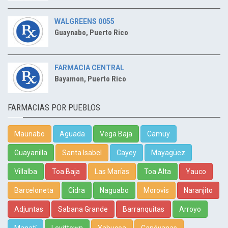
WALGREENS 0055
Guaynabo, Puerto Rico
FARMACIA CENTRAL
Bayamon, Puerto Rico
FARMACIAS POR PUEBLOS
Maunabo
Aguada
Vega Baja
Camuy
Guayanilla
Santa Isabel
Cayey
Mayagüez
Villalba
Toa Baja
Las Marías
Toa Alta
Yauco
Barceloneta
Cidra
Naguabo
Morovis
Naranjito
Adjuntas
Sabana Grande
Barranquitas
Arroyo