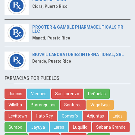
Cidra, Puerto Rico
PROCTER & GAMBLE PHARMACEUTICALS PR
LLC
Manati, Puerto Rico
BIOVAIL LABORATORIES INTERNATIONAL, SRL
Dorado, Puerto Rico
FARMACIAS POR PUEBLOS
Juncos
Vieques
San Lorenzo
Peñuelas
Villalba
Barranquitas
Santurce
Vega Baja
Levittown
Hato Rey
Comerío
Adjuntas
Lajas
Gurabo
Jayuya
Lares
Luquillo
Sabana Grande