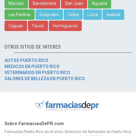
Maricao
Barceloneta
San Juan
Aguada
Las Piedras
Guaynabo
Ceiba
Loíza
Isabela
Caguas
Yauco
Hormigueros
OTROS SITIOS DE INTERES
AUTOS PUERTO RICO
MEDICOS EN PUERTO RICO
VETERINARIOS EN PUERTO RICO
SALONES DE BELLEZA EN PUERTO RICO
Sobre FarmaciasDePR.com
Farmacias Puerto Rico
es el único directorio de
farmacias en Puerto Rico