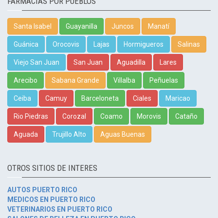
FARMACIAS POR PUEBLOS
Santa Isabel
Guayanilla
Juncos
Manatí
Guánica
Orocovis
Lajas
Hormigueros
Salinas
Viejo San Juan
San Juan
Aguadilla
Lares
Arecibo
Sabana Grande
Villalba
Peñuelas
Ceiba
Camuy
Barceloneta
Ciales
Maricao
Rio Piedras
Corozal
Coamo
Morovis
Cataño
Aguada
Trujillo Alto
Aguas Buenas
OTROS SITIOS DE INTERES
AUTOS PUERTO RICO
MEDICOS EN PUERTO RICO
VETERINARIOS EN PUERTO RICO