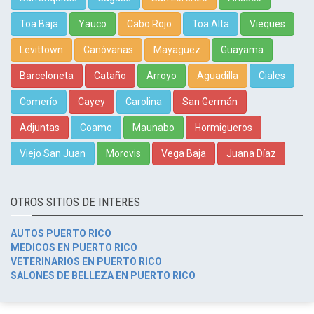
Toa Baja
Yauco
Cabo Rojo
Toa Alta
Vieques
Levittown
Canóvanas
Mayagüez
Guayama
Barceloneta
Cataño
Arroyo
Aguadilla
Ciales
Comerío
Cayey
Carolina
San Germán
Adjuntas
Coamo
Maunabo
Hormigueros
Viejo San Juan
Morovis
Vega Baja
Juana Díaz
OTROS SITIOS DE INTERES
AUTOS PUERTO RICO
MEDICOS EN PUERTO RICO
VETERINARIOS EN PUERTO RICO
SALONES DE BELLEZA EN PUERTO RICO