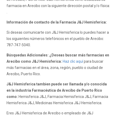
farmacia en Arecibo con la siguiente dirección postal y/o física:
.
Información de contacto de la Farmacia J&J Hemisferica:
Si deseas comunicarte con J&J Hemisferica lo puedes hacer a
los siguientes números telefónicos en el pueblo de Arecibo:
787-747-5040.
Búsquedas Adicionales: ¿Deseas buscar más farmacias en
Arecibo como J&J Hemisferica:
Haz clic aquí
para buscar
más farmacias en el área, zona, región, pueblo o ciudad de
Arecibo, Puerto Rico.
J&J Hemisferica tambien puede ser llamada y/o conocida
en la industria Farmacéutica de Arecibo de Puerto Rico
como:
Hemisferica J&J, Farmacia Hemisferica J&J, Farmacia
Hemisferica J&J, Medicinas Hemisferica J&J Hemisferica.
Eres J&J Hemisferica de Arecibo o empleado de J&J