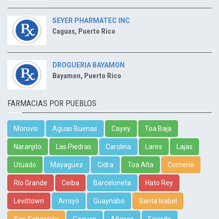
SEYER PHARMATEC INC
Caguas, Puerto Rico
DROGUERIA BAYAMON
Bayamon, Puerto Rico
FARMACIAS POR PUEBLOS
Morovis
Aguas Buenas
Cayey
Toa Baja
Naranjito
Las Piedras
Carolina
Lares
Lajas
Utuado
Mayagüez
Cidra
Toa Alta
Comerío
Río Grande
Ceiba
Barceloneta
Hato Rey
Levittown
Arroyo
Guaynabo
Santa Isabel