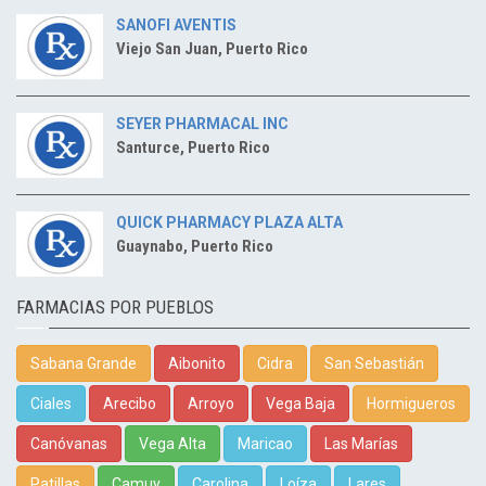
SANOFI AVENTIS
Viejo San Juan, Puerto Rico
SEYER PHARMACAL INC
Santurce, Puerto Rico
QUICK PHARMACY PLAZA ALTA
Guaynabo, Puerto Rico
FARMACIAS POR PUEBLOS
Sabana Grande
Aibonito
Cidra
San Sebastián
Ciales
Arecibo
Arroyo
Vega Baja
Hormigueros
Canóvanas
Vega Alta
Maricao
Las Marías
Patillas
Camuy
Carolina
Loíza
Lares