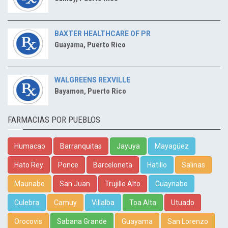
BAXTER HEALTHCARE OF PR
Guayama, Puerto Rico
WALGREENS REXVILLE
Bayamon, Puerto Rico
FARMACIAS POR PUEBLOS
Humacao
Barranquitas
Jayuya
Mayagüez
Hato Rey
Ponce
Barceloneta
Hatillo
Salinas
Maunabo
San Juan
Trujillo Alto
Guaynabo
Culebra
Camuy
Villalba
Toa Alta
Utuado
Orocovis
Sabana Grande
Guayama
San Lorenzo